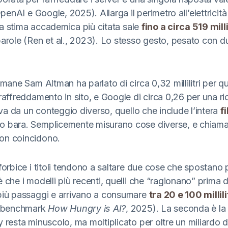
enAI e Google, 2025). Allarga il perimetro all’elettricit
e la stima accademica più citata sale
fino a circa 519 millil
parole (Ren et al., 2023). Lo stesso gesto, pesato con d
imane Sam Altman ha parlato di circa 0,32 millilitri per 
raffreddamento in sito, e Google di circa 0,26 per una ri
riva da un conteggio diverso, quello che include l’intera
f
o bara. Semplicemente misurano cose diverse, e chiam
on coincidono.
forbice i titoli tendono a saltare due cose che spostano 
 che i modelli più recenti, quelli che “ragionano” prima d
più passaggi e arrivano a consumare
tra 20 e 100 millili
a (benchmark
How Hungry is AI?
, 2025). La seconda è la s
 resta minuscolo, ma moltiplicato per oltre un miliardo di