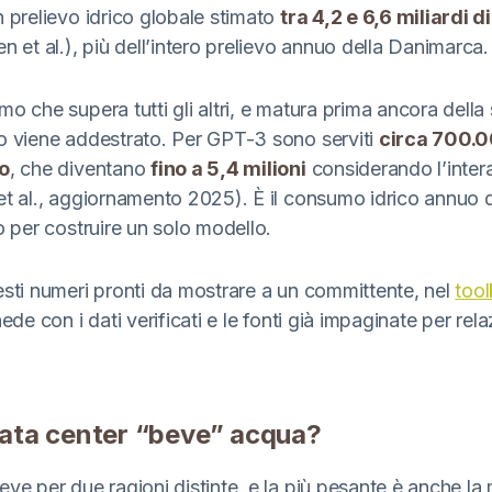
 prelievo idrico globale stimato
tra 4,2 e 6,6 miliardi d
n et al.), più dell’intero prelievo annuo della Danimarca.
o che supera tutti gli altri, e matura prima ancora della 
o viene addestrato. Per GPT-3 sono serviti
circa 700.0
to
, che diventano
fino a 5,4 milioni
considerando l’intera 
et al., aggiornamento 2025). È il consumo idrico annuo 
o per costruire un solo modello.
esti numeri pronti da mostrare a un committente, nel
tool
ede con i dati verificati e le fonti già impaginate per rela
ata center “beve” acqua?
ve per due ragioni distinte, e la più pesante è anche la 