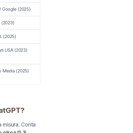
/ Google (2025)
s (2023)
l. (2025)
ati USA (2023)
y Media (2025)
hatGPT?
la misura. Conta
le
circa 0,3