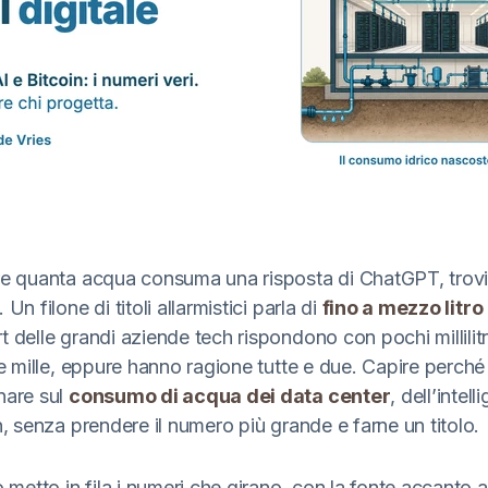
re quanta acqua consuma una risposta di ChatGPT, trov
Un filone di titoli allarmistici parla di
fino a mezzo litr
 delle grandi aziende tech rispondono con pochi millilitr
re mille, eppure hanno ragione tutte e due. Capire perché
nare sul
consumo di acqua dei data center
, dell’intell
n, senza prendere il numero più grande e farne un titolo.
o metto in fila i numeri che girano, con la fonte accanto a