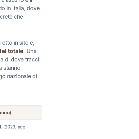
 in Italia, dove
ncrete che
etto in sito e,
el totale
. Una
 di dove tracci
lia stanno
go nazionale di
anno)
l. (2023, agg.