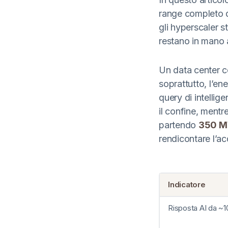
range completo d
gli hyperscaler s
restano in mano a
Un data center co
soprattutto, l’en
query di intellige
il confine, mentr
partendo
350 
rendicontare l’ac
Indicatore
Risposta AI da ~100