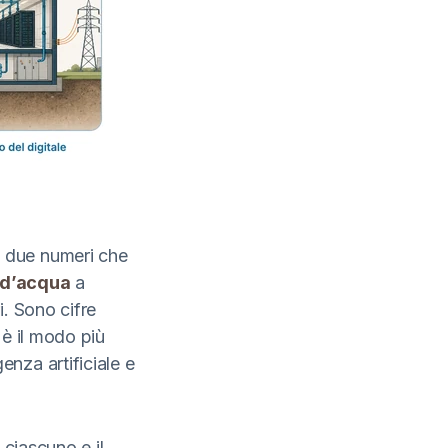
i due numeri che
o d’acqua
a
i. Sono cifre
 è il modo più
igenza artificiale e
 ciascuno e il