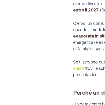
giorno diventa un
entro il 2027
(Re
C’è poi un consum
quando il modell
evaporata in si
energetica (Ren 
di famiglie, spes
Se ti servono qu
corso
trovi le sch
presentazioni.
Perché un d
Un data center be