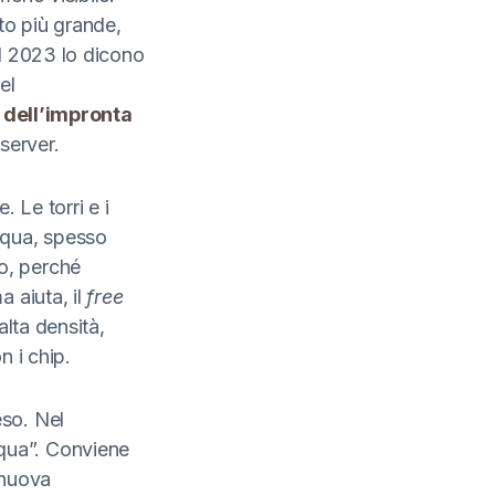
lto più grande,
del 2023 lo dicono
el
dell’impronta
server.
. Le torri e i
cqua, spesso
o, perché
a aiuta, il
free
alta densità,
n i chip.
eso. Nel
qua”. Conviene
 nuova