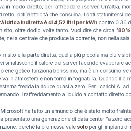
a in modo diretto, per raffreddare i server. Un’altra, mo
diretto, dall’elettricità che consuma. I dati statunitensi 
tà idrica indiretta è di 4,52 litri per kWh
contro 0,36 d
sito, oltre dodici volte tanto. Vuol dire che circa l’
80% 
e, nella centrale che produce la corrente, non nella sala 
in sito è la parte diretta, quella più piccola ma più visibile
ivi smaltiscono il calore dei server facendo evaporare a
ano energetico funziona benissimo, ma è un consumo ver
 va in atmosfera e non torna in fognatura. Quando il clim
esterna fredda la riduce quasi a zero. Per i carichi AI ad 
fermando il raffreddamento a liquido a contatto diretto co
Microsoft ha fatto un annuncio che è stato molto fraint
 presentato una generazione di data center “a zero ac
enzione, perché la promessa vale
solo
per gli impianti di