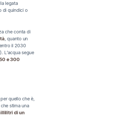
lla legata
o di quindici o
zza che conta di
ità
, quanto un
entro il 2030
). L’acqua segue
150 e 300
a per quello che è,
, che stima una
llilitri di un