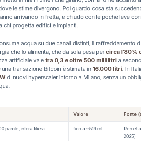
ove le stime divergono. Poi guardo cosa sta succedendo
tanno arrivando in fretta, e chiudo con le poche leve co
 chi progetta edifici e impianti.
nsuma acqua su due canali distinti, il raffreddamento dir
ergia che lo alimenta, che da sola pesa per
circa l’80% d
nza artificiale vale
tra 0,3 e oltre 500 millilitri
a seconda
e una transazione Bitcoin è stimata in
16.000 litri
. In Ita
MW
di nuovi hyperscaler intorno a Milano, senza un obbli
qua.
Valore
Fonte (
 parole, intera filiera
fino a ~519 ml
Ren et a
2025)