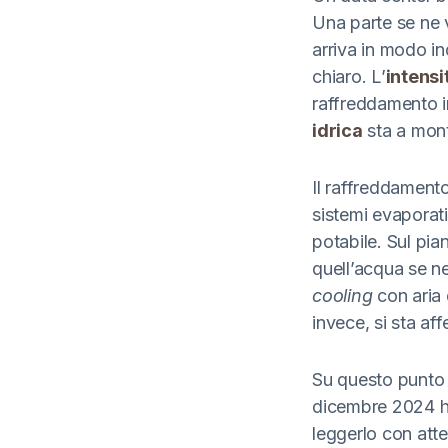
Una parte se ne v
arriva in modo in
chiaro. L’
intensi
raffreddamento in 
idrica
sta a mont
Il raffreddamento 
sistemi evaporat
potabile. Sul pi
quell’acqua se ne
cooling
con aria 
invece, si sta af
Su questo punto 
dicembre 2024 ha
leggerlo con att