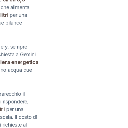
à che alimenta
itri
per una
ue bilance
query, sempre
chiesta a Gemini.
iliera energetica
ano acqua due
parecchio il
i rispondere,
tri
per una
cala. Il costo di
 richieste al