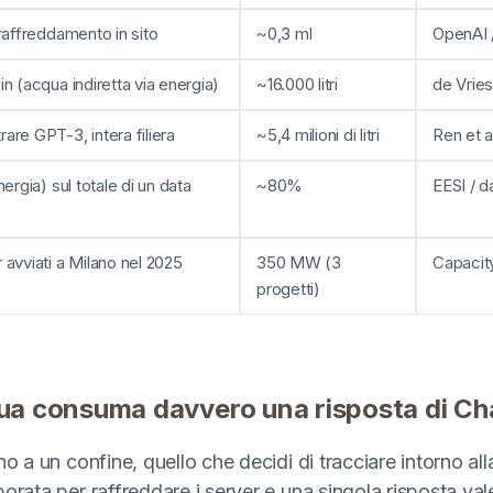
raffreddamento in sito
~0,3 ml
OpenAI 
n (acqua indiretta via energia)
~16.000 litri
de Vrie
are GPT-3, intera filiera
~5,4 milioni di litri
Ren et a
ergia) sul totale di un data
~80%
EESI / d
 avviati a Milano nel 2025
350 MW (3
Capacit
progetti)
ua consuma davvero una risposta di C
no a un confine, quello che decidi di tracciare intorno al
orata per raffreddare i server e una singola risposta va