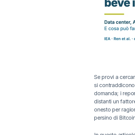
Se provi a cerca
si contraddicono. 
domanda; i report
distanti un fatto
onesto per ragio
persino di Bitcoi
In questo articol