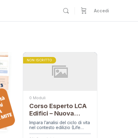
Accedi
NON ISCRITTO
0 Moduli
Corso Esperto LCA
Edifici – Nuova
Edizione
Impara l’analisi del ciclo di vita
nel contesto edilizio (Life
Cycle Assessment), dai
fondamenti normativi a casi