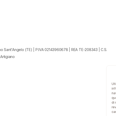
no Sant'Angelo (TE) | P.IVA 02143960678 | REA TE-208343 | C.S.
 Artigiano
Ut
in
na
qu
di
re
car