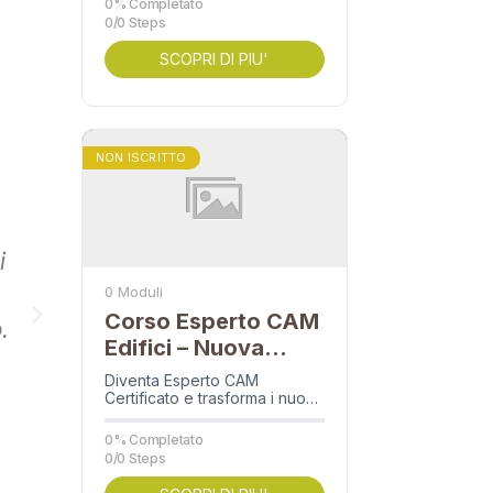
0% Completato
pratici sui cui…
0/0 Steps
SCOPRI DI PIU'
Gentile collega, innanzitutto volevo far
software che ho acquistato da te e so
NON ISCRITTO
effett
Francesco
i
INGEG
0 Moduli
Corso Esperto CAM
.
Edifici – Nuova
Edizione
Diventa Esperto CAM
Certificato e trasforma i nuovi
obblighi del DM 24/11/2025
nel tuo più forte vantaggio
0% Completato
competitivo. Quando:
0/0 Steps
Autunno…