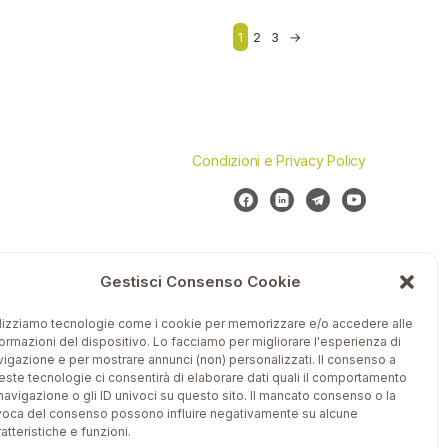
1
2
3
→
Condizioni e Privacy Policy
Gestisci Consenso Cookie
ilizziamo tecnologie come i cookie per memorizzare e/o accedere alle
formazioni del dispositivo. Lo facciamo per migliorare l'esperienza di
vigazione e per mostrare annunci (non) personalizzati. Il consenso a
este tecnologie ci consentirà di elaborare dati quali il comportamento
 navigazione o gli ID univoci su questo sito. Il mancato consenso o la
voca del consenso possono influire negativamente su alcune
atteristiche e funzioni.