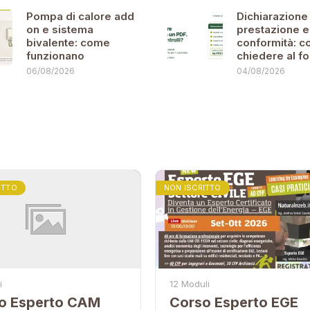
Pompa di calore add
Dichiarazione 
on e sistema
prestazione e
bivalente: come
conformità: c
funzionano
chiedere al fo
06/08/2026
04/08/2026
ITTO
NON ISCRITTO
i
12 Moduli
o Esperto CAM
Corso Esperto EGE