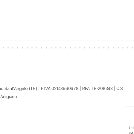
no Sant'Angelo (TE) | P.IVA 02143960678 | REA TE-208343 | C.S.
 Artigiano
Ut
in