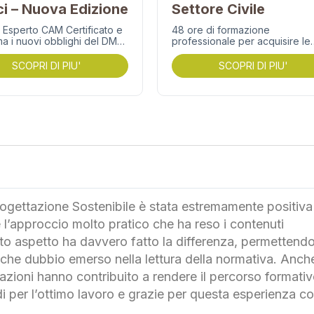
ci – Nuova Edizione
Settore Civile
 Esperto CAM Certificato e
48 ore di formazione
ma i nuovi obblighi del DM
professionale per acquisire le
025 nel tuo più forte
competenze richieste dalla UN
io competitivo. Quando:
11339 nel settore civile: diagno
SCOPRI DI PIU'
SCOPRI DI PIU'
o…
energetiche, analisi…
ogettazione Sostenibile è stata estremamente positiva
l’approccio molto pratico che ha reso i contenuti
to aspetto ha davvero fatto la differenza, permettendo
che dubbio emerso nella lettura della normativa. Anche
gazioni hanno contribuito a rendere il percorso formati
 per l’ottimo lavoro e grazie per questa esperienza co