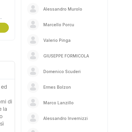
Alessandro Murolo
I CEI
Marcello Porcu
si
Valerio Pinga
GIUSEPPE FORMICOLA
Riccardo T.
Domenico Scuderi
Ingegnere
 ed
Ciao Andrea, sono Riccardo T., ho seguito già a
Ermes Bolzon
impressioni, specialmente per il piglio pratico. 
mi di
conseguito la certificazione ESPERTO CAM I
Marco Lanzillo
 la
lavoro che svolgete!
vo
Alessandro Invernizzi
sì