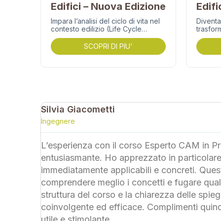
Edifici – Nuova Edizione
Edifi
Impara l’analisi del ciclo di vita nel
Diventa
contesto edilizio (Life Cycle
trasfor
Assessment), dai fondamenti
24/11/2
normativi a casi pratici sui cui…
vantagg
SCOPRI DI PIU'
Autunn
Silvia Giacometti
Ingegnere
L’esperienza con il corso Esperto CAM in Pr
 Utile
entusiasmante. Ho apprezzato in particolare 
immediatamente applicabili e concreti. Ques
comprendere meglio i concetti e fugare qual
struttura del corso e la chiarezza delle spie
coinvolgente ed efficace. Complimenti quindi
utile e stimolante.