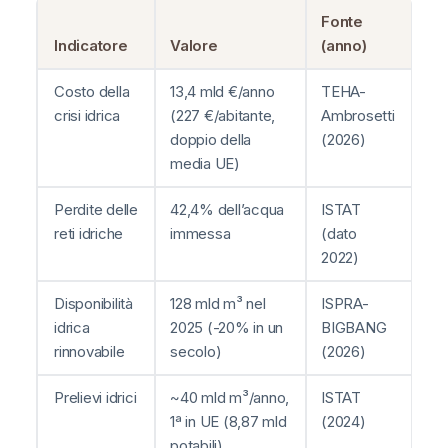
Fonte
Indicatore
Valore
(anno)
Costo della
13,4 mld €/anno
TEHA-
crisi idrica
(227 €/abitante,
Ambrosetti
doppio della
(2026)
media UE)
Perdite delle
42,4% dell’acqua
ISTAT
reti idriche
immessa
(dato
2022)
Disponibilità
128 mld m³ nel
ISPRA-
idrica
2025 (-20% in un
BIGBANG
rinnovabile
secolo)
(2026)
Prelievi idrici
~40 mld m³/anno,
ISTAT
1ª in UE (8,87 mld
(2024)
potabili)