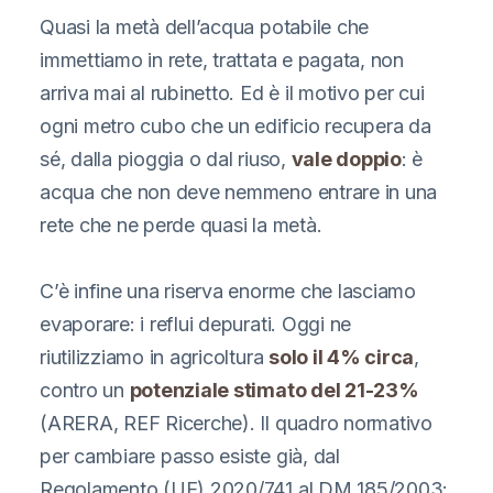
Quasi la metà dell’acqua potabile che
immettiamo in rete, trattata e pagata, non
arriva mai al rubinetto. Ed è il motivo per cui
ogni metro cubo che un edificio recupera da
sé, dalla pioggia o dal riuso,
vale doppio
: è
acqua che non deve nemmeno entrare in una
rete che ne perde quasi la metà.
C’è infine una riserva enorme che lasciamo
evaporare: i reflui depurati. Oggi ne
riutilizziamo in agricoltura
solo il 4% circa
,
contro un
potenziale stimato del 21-23%
(ARERA, REF Ricerche). Il quadro normativo
per cambiare passo esiste già, dal
Regolamento (UE) 2020/741 al DM 185/2003: