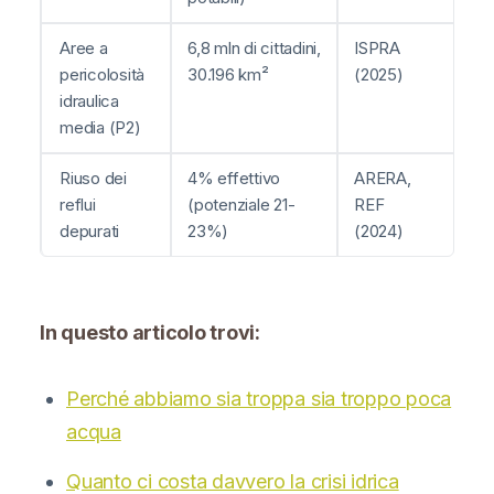
Aree a
6,8 mln di cittadini,
ISPRA
pericolosità
30.196 km²
(2025)
idraulica
media (P2)
Riuso dei
4% effettivo
ARERA,
reflui
(potenziale 21-
REF
depurati
23%)
(2024)
In questo articolo trovi:
Perché abbiamo sia troppa sia troppo poca
acqua
Quanto ci costa davvero la crisi idrica