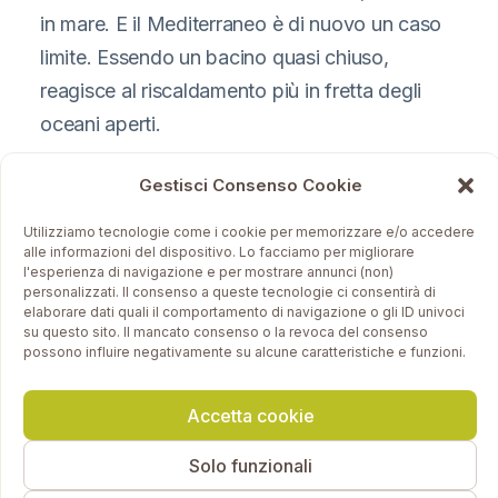
in mare. E il Mediterraneo è di nuovo un caso
limite. Essendo un bacino quasi chiuso,
reagisce al riscaldamento più in fretta degli
oceani aperti.
Gestisci Consenso Cookie
Nel 2024 la temperatura media superficiale del
Mediterraneo ha toccato i
21,40°C
, il valore
Utilizziamo tecnologie come i cookie per memorizzare e/o accedere
alle informazioni del dispositivo. Lo facciamo per migliorare
più alto mai registrato, con
picchi giornalieri
l'esperienza di navigazione e per mostrare annunci (non)
fino a 28,7°C
ad agosto (Copernicus Marine,
personalizzati. Il consenso a queste tecnologie ci consentirà di
elaborare dati quali il comportamento di navigazione o gli ID univoci
Mercator Ocean). Un mare più caldo è un
su questo sito. Il mancato consenso o la revoca del consenso
possono influire negativamente su alcune caratteristiche e funzioni.
mare più “energetico”: evapora di più e
restituisce quell’energia all’atmosfera sotto
Accetta cookie
forma di piogge più violente, alimentando
proprio gli eventi estremi che colpiscono la
Solo funzionali
terraferma.