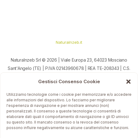
Naturalnzeb.it
Naturalnzeb Srl © 2026 | Viale Europa 23, 64023 Mosciano
Sant'Angelo (TE) | P.IVA 02143960678 | REA TE-208343 | C.S.
10.000,00 euro i.v. | Andrea Ursini Casalena, Ingegnere e
Gestisci Consenso Cookie
Artigiano
Utilizziamo tecnologie come i cookie per memorizzare e/o accedere
Condizioni e Privacy Policy
alle informazioni del dispositivo. Lo facciamo per migliorare
l'esperienza di navigazione e per mostrare annunci (non)
personalizzati. Il consenso a queste tecnologie ci consentirà di
elaborare dati quali il comportamento di navigazione o gli ID univoci
su questo sito. Il mancato consenso o la revoca del consenso
possono influire negativamente su alcune caratteristiche e funzioni.