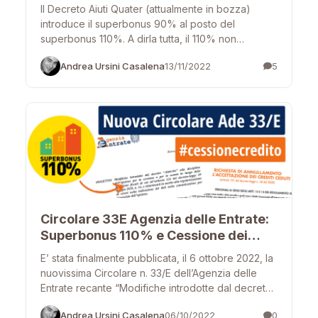
110% per i Condomìni nel 2023
Il Decreto Aiuti Quater (attualmente in bozza)
introduce il superbonus 90% al posto del
superbonus 110%. A dirla tutta, il 110% non
scompare definitivamente: infatti...
Andrea Ursini Casalena
13/11/2022
5
Circolare 33E Agenzia delle Entrate:
Superbonus 110% e Cessione dei
Crediti
E’ stata finalmente pubblicata, il 6 ottobre 2022, la
nuovissima Circolare n. 33/E dell’Agenzia delle
Entrate recante “Modifiche introdotte dal decreto
“Aiuti-bis” alla disciplina dell’opzione…
Andrea Ursini Casalena
06/10/2022
0