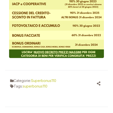
Categorie:
Superbonus110
Tags:
superbonus110