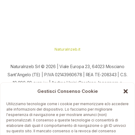
Naturalnzeb.it
Naturalnzeb Srl © 2026 | Viale Europa 23, 64023 Mosciano
Sant'Angelo (TE) | P.IVA 02143960678 | REA TE-208343 | C.S.
10.000,00 euro i.v. | Andrea Ursini Casalena, Ingegnere e
Gestisci Consenso Cookie
Artigiano
Utilizziamo tecnologie come i cookie per memorizzare e/o accedere
Condizioni e Privacy Policy
alle informazioni del dispositivo. Lo facciamo per migliorare
l'esperienza di navigazione e per mostrare annunci (non)
personalizzati. Il consenso a queste tecnologie ci consentirà di
elaborare dati quali il comportamento di navigazione o gli ID univoci
su questo sito. Il mancato consenso o la revoca del consenso