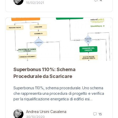
15/02/2021
Superbonus 110%: Schema
Procedurale da Scaricare
Superbonus 110%, schema procedurale. Uno schema
che rappresenta una procedura di progetto e verifica
per la riqualificazione energetica di edifici esi…
Andrea Ursini Casalena
15
30/10/2020