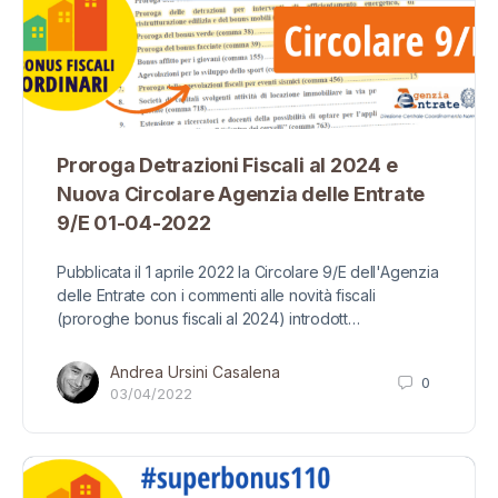
Proroga Detrazioni Fiscali al 2024 e
Nuova Circolare Agenzia delle Entrate
9/E 01-04-2022
Pubblicata il 1 aprile 2022 la Circolare 9/E dell'Agenzia
delle Entrate con i commenti alle novità fiscali
(proroghe bonus fiscali al 2024) introdott…
Andrea Ursini Casalena
0
03/04/2022