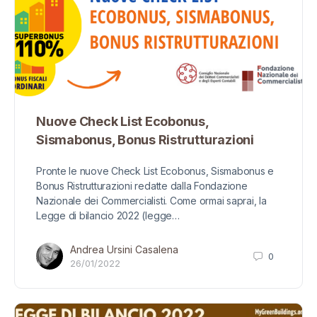
Nuove Check List Ecobonus,
Sismabonus, Bonus Ristrutturazioni
Pronte le nuove Check List Ecobonus, Sismabonus e
Bonus Ristrutturazioni redatte dalla Fondazione
Nazionale dei Commercialisti. Come ormai saprai, la
Legge di bilancio 2022 (legge…
Andrea Ursini Casalena
0
26/01/2022