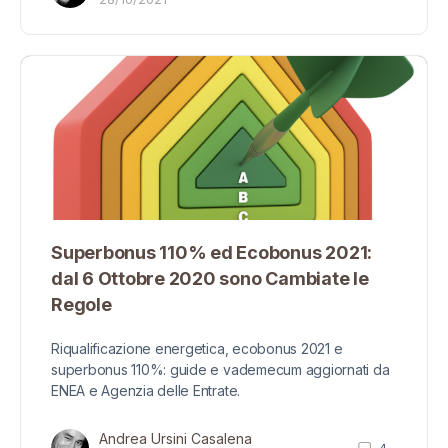
Superbonus 110% ed Ecobonus 2021:
dal 6 Ottobre 2020 sono Cambiate le
Regole
Riqualificazione energetica, ecobonus 2021 e
superbonus 110%: guide e vademecum aggiornati da
ENEA e Agenzia delle Entrate.
Andrea Ursini Casalena
4