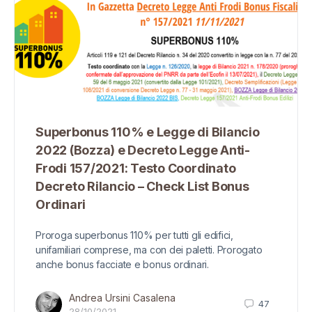
Superbonus 110% e Legge di Bilancio
2022 (Bozza) e Decreto Legge Anti-
Frodi 157/2021: Testo Coordinato
Decreto Rilancio – Check List Bonus
Ordinari
Proroga superbonus 110% per tutti gli edifici,
unifamiliari comprese, ma con dei paletti. Prorogato
anche bonus facciate e bonus ordinari.
Andrea Ursini Casalena
47
28/10/2021