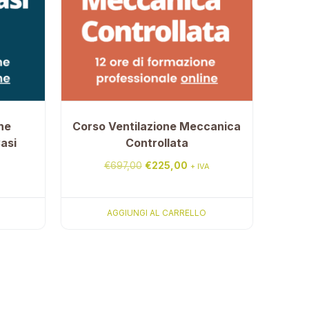
he
Corso Ventilazione Meccanica
Casi
Controllata
Il
Il
€
697,00
€
225,00
+ IVA
prezzo
prezzo
zo
originale
attuale
AGGIUNGI AL CARRELLO
le
era:
è:
€697,00.
€225,00.
00.