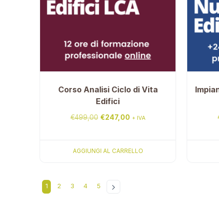
Corso Analisi Ciclo di Vita
Impian
Edifici
Il
Il
€
499,00
€
247,00
+ IVA
prezzo
prezzo
originale
attuale
AGGIUNGI AL CARRELLO
era:
è:
€499,00.
€247,00.
1
2
3
4
5