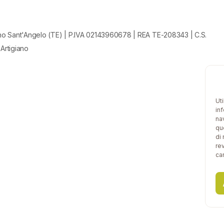
no Sant'Angelo (TE) | P.IVA 02143960678 | REA TE-208343 | C.S.
 Artigiano
Ut
in
na
qu
di
re
car