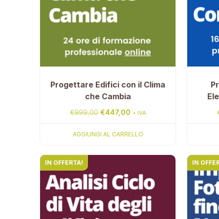
Progettare Edifici con il Clima
Pr
che Cambia
El
Il
Il
€
999,00
€
447,00
+ IVA
prezzo
prezzo
AGGIUNGI AL CARRELLO
originale
attuale
era:
è:
IN OFFERTA!
IN OFFE
€999,00.
€447,00.