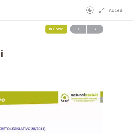
Accedi
ecreto Rinnovabili
In Corso
i