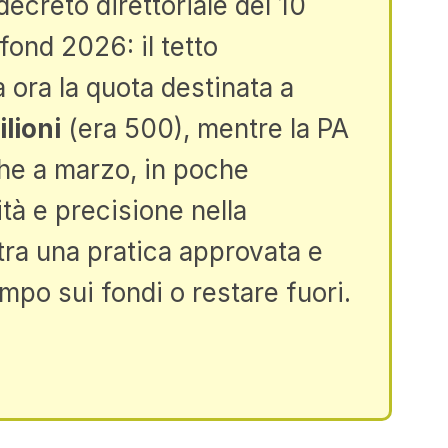
decreto direttoriale del 10
afond 2026: il tetto
 ora la quota destinata a
lioni
(era 500), mentre la PA
che a marzo, in poche
ità e precisione nella
tra una pratica approvata e
mpo sui fondi o restare fuori.