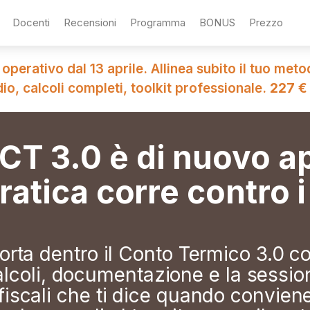
Docenti
Recensioni
Programma
BONUS
Prezzo
 operativo dal 13 aprile. Allinea subito il tuo meto
dio, calcoli completi, toolkit professionale.
227 €
e CT 3.0 è di nuovo a
ratica corre contro i
 porta dentro il Conto Termico 3.0 c
alcoli, documentazione e la sessi
 fiscali che ti dice quando convien