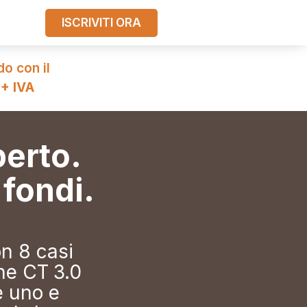
ISCRIVITI ORA
do con il
 + IVA
perto.
 fondi.
on 8 casi
one CT 3.0
e uno e