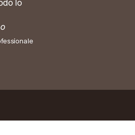
odo lo
mo
rofessionale