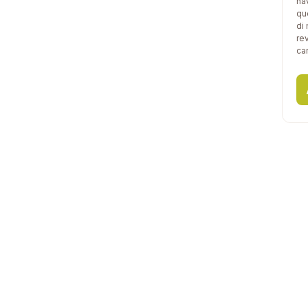
na
qu
di
re
car