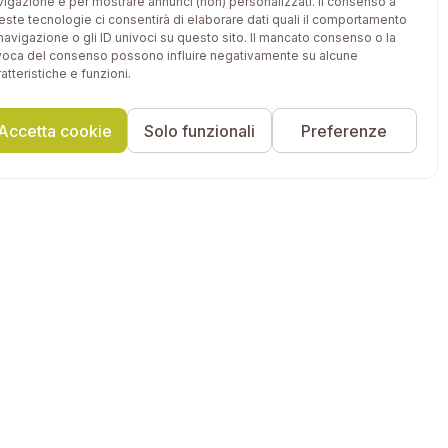
vigazione e per mostrare annunci (non) personalizzati. Il consenso a
este tecnologie ci consentirà di elaborare dati quali il comportamento
 navigazione o gli ID univoci su questo sito. Il mancato consenso o la
voca del consenso possono influire negativamente su alcune
atteristiche e funzioni.
Accetta cookie
Solo funzionali
Preferenze