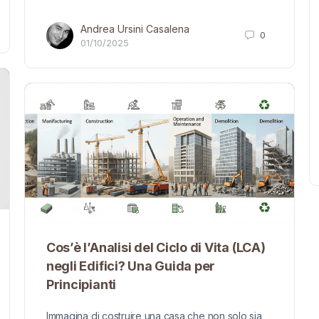
Andrea Ursini Casalena
0
01/10/2025
Cos’è l’Analisi del Ciclo di Vita (LCA)
negli Edifici? Una Guida per
Principianti
Immagina di costruire una casa che non solo sia