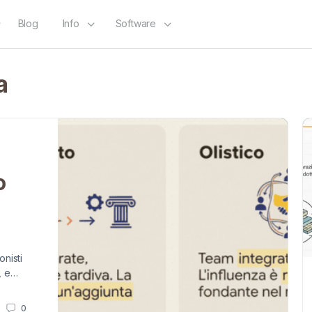
Blog
Info
Software
a
o
onisti
e, e…
0